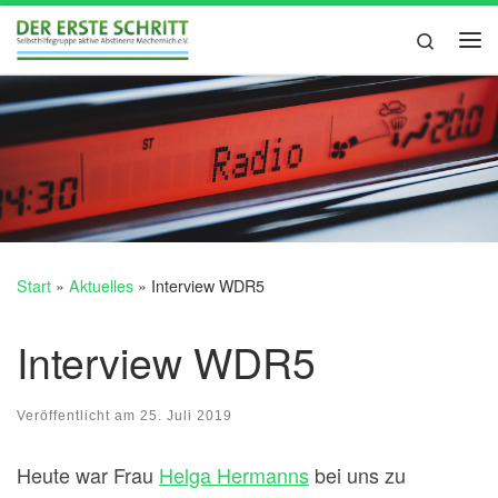
Zum Inhalt springen
Search
Me
Start
»
Aktuelles
»
Interview WDR5
Interview WDR5
Veröffentlicht am
25. Juli 2019
Heute war Frau
Helga Hermanns
bei uns zu